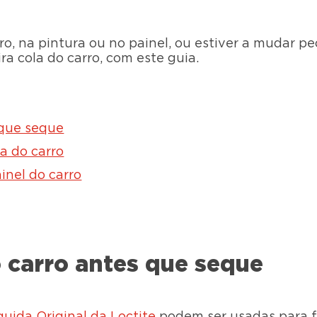
rro, na pintura ou no painel, ou estiver a mudar 
ira cola do carro, com este guia.
 que seque
a do carro
inel do carro
o carro antes que seque
uida Original da Loctite
podem ser usadas para fi