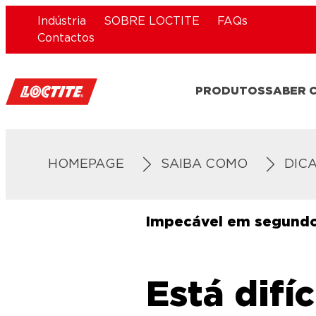
Indústria
SOBRE LOCTITE
FAQs
Contactos
PRODUTOS
SABER 
HOMEPAGE
SAIBA COMO
DIC
Impecável em segund
Está difíc