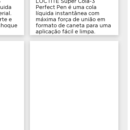
3
LOCTITE Super Cola-3
quida
Perfect Pen é uma cola
rial.
líquida instantânea com
rte e
máxima força de união em
 choque
formato de caneta para uma
aplicação fácil e limpa.