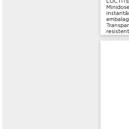
LOCTITE
Minidose
instantâ
embalage
Transpar
resisten