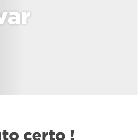
var
to certo !