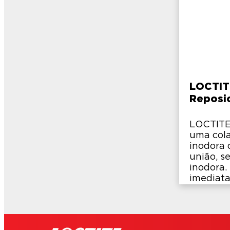
LOCTIT
Reposic
LOCTITE
uma cola
inodora 
união, s
inodora.
imediat