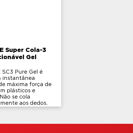
E Super Cola-3
ionável Gel
 SC3 Pure Gel é
 instantânea
de máxima força de
em plásticos e
 Não se cola
amente aos dedos.