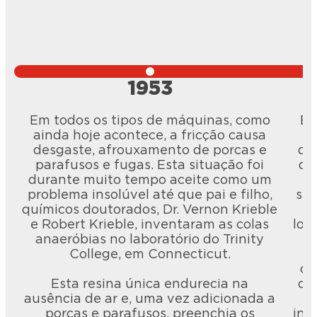
1953
Em todos os tipos de máquinas, como
Em
ainda hoje acontece, a fricção causa
v
desgaste, afrouxamento de porcas e
de
parafusos e fugas. Esta situação foi
de
durante muito tempo aceite como um
problema insolúvel até que pai e filho,
sis
químicos doutorados, Dr. Vernon Krieble
e Robert Krieble, inventaram as colas
lon
anaeróbias no laboratório do Trinity
College, em Connecticut.
No
ci
Esta resina única endurecia na
qu
ausência de ar e, uma vez adicionada a
porcas e parafusos, preenchia os
ino