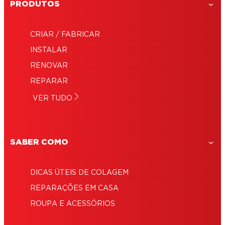
PRODUTOS
CRIAR / FABRICAR
Como reparar uma caneca partida?
INSTALAR
Como reparar o teclado de um
RENOVAR
Como reparar objectos de porcelana?
computador?
Como reparar um comboio de madeira?
REPARAR
Como reparar um cabo de um chapéu-de-
Como reparar um ancinho de jardim?
VER TUDO
chuva
Como reparar um brinquedo de plástico?
SABER COMO
DICAS ÚTEIS DE COLAGEM
REPARAÇÕES EM CASA
ROUPA E ACESSÓRIOS