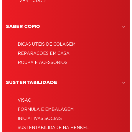
Esta foi por um fio! Como tirar super cola
VER TUDO
Super cola em gel: Chegou para salvar o
do cabelo
seu dia
SABER COMO
DICAS ÚTEIS DE COLAGEM
REPARAÇÕES EM CASA
ROUPA E ACESSÓRIOS
SUSTENTABILIDADE
VISÃO
FÓRMULA E EMBALAGEM
INICIATIVAS SOCIAIS
SUSTENTABILIDADE NA HENKEL