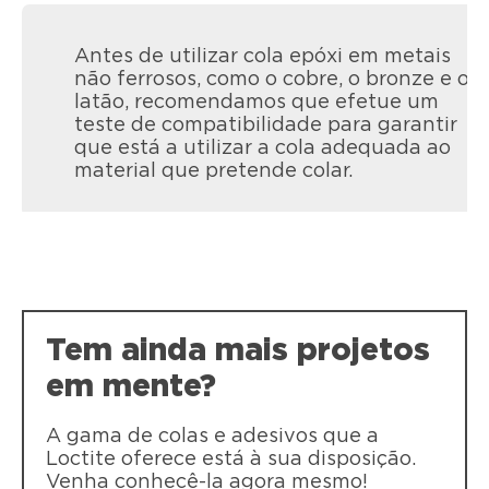
Antes de utilizar cola epóxi em metais
não ferrosos, como o cobre, o bronze e o
latão, recomendamos que efetue um
teste de compatibilidade para garantir
que está a utilizar a cola adequada ao
material que pretende colar.
LOCTITE Super Cola-3 Plásticos
LOCTITE Super Cola-3 Plásticos é uma
cola instantânea de máxima força de
união de plásticos dificeis em poucos
Tem ainda mais projetos
segundos.
em mente?
A gama de colas e adesivos que a
Loctite oferece está à sua disposição.
Venha conhecê-la agora mesmo!