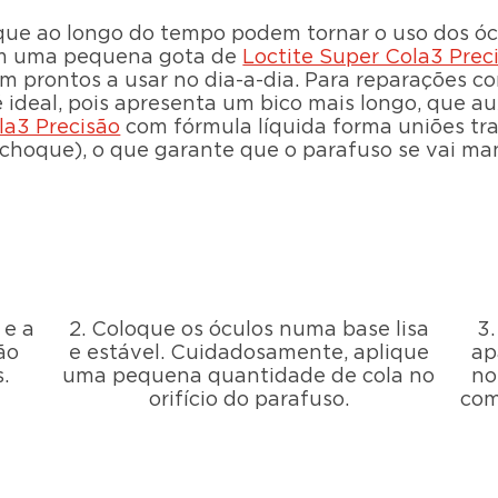
 que ao longo do tempo podem tornar o uso dos ó
om uma pequena gota de
Loctite Super Cola3 Prec
 prontos a usar no dia-a-dia. Para reparações co
 ideal, pois apresenta um bico mais longo, que aux
la3 Precisão
com fórmula líquida forma uniões tra
 choque), o que garante que o parafuso se vai ma
 e a
2. Coloque os óculos numa base lisa
3
ão
e estável. Cuidadosamente, aplique
ap
.
uma pequena quantidade de cola no
no
orifício do parafuso.
com