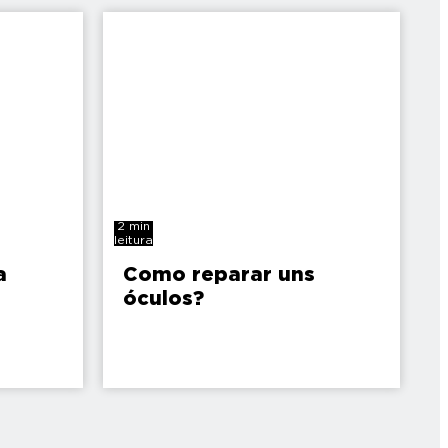
2 min
leitura
a
Como reparar uns
óculos?