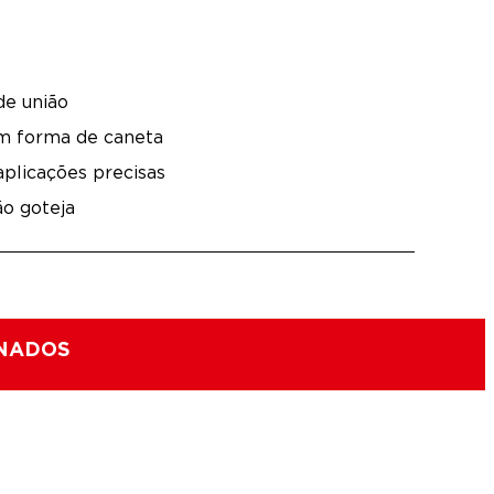
de união
 forma de caneta
aplicações precisas
ão goteja
ONADOS