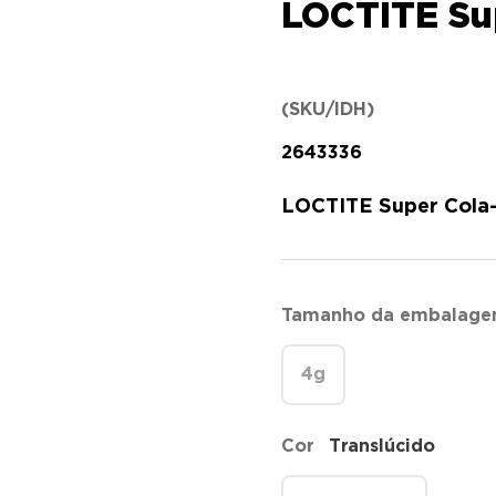
LOCTITE Sup
(SKU/IDH)
2643336
LOCTITE Super Cola-3
Tamanho da embalag
4g
Cor
Translúcido