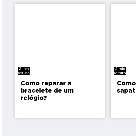
2 min
2 min
leitura
leitura
Como reparar a
Como 
bracelete de um
sapat
relógio?