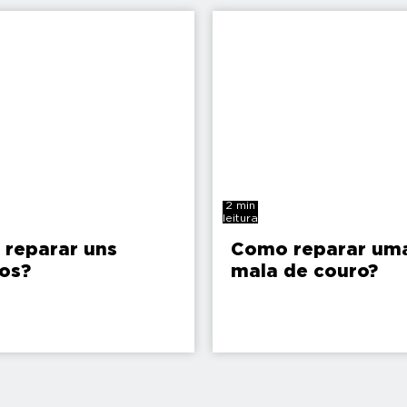
2 min
leitura
reparar uns
Como reparar um
os?
mala de couro?