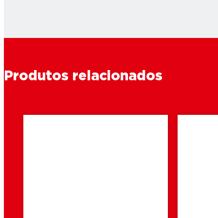
Produtos relacionados
2 min
2 min
leitura
leitura
Como reparar
Como 
bijuteria?
de co