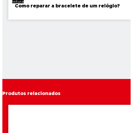
leitura
Como reparar a bracelete de um relógio?
Produtos relacionados
2 min
leitura
2 min
Como reparar uns sapatos?
leitura
2 min
Como reparar uma mala de couro?
leitura
2 min
Como reparar uns óculos?