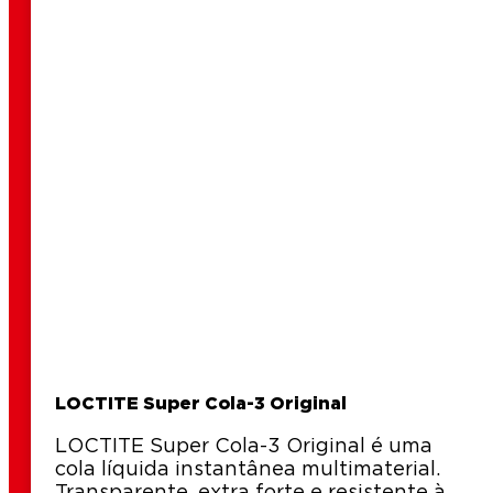
leitura
2 min
Como reparar bijuteria?
leitura
Como reparar um cinto de couro?
LOCTITE Super Cola-3 Original
LOCTITE Super Cola-3 Original é uma
cola líquida instantânea multimaterial.