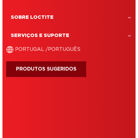
SOBRE LOCTITE
LOCTITE Super Cola-3 Control
LOCTITE SC3 Control é uma cola líquida
SERVIÇOS E SUPORTE
instantânea com um sistema 'Press
Control System' que permite uma
‎PORTUGAL /‎PORTUGUÊS
distribuição precisa gota a gota.
PRODUTOS SUGERIDOS
IMPRINT
CONDIÇÕES DE UTILIZAÇÃO
COOKIES