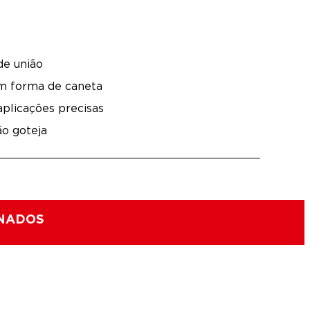
de união
 forma de caneta
aplicações precisas
ão goteja
ONADOS