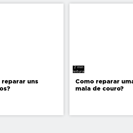
2 min
leitura
reparar uns
Como reparar um
os?
mala de couro?