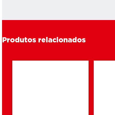
Produtos relacionados
2 min
2 min
leitura
leitura
Como reparar
Como 
bijuteria?
de co