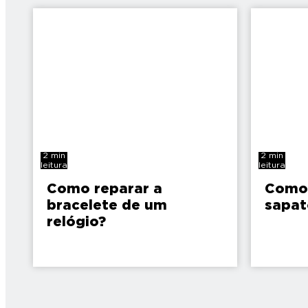
2 min
2 min
leitura
leitura
Como reparar a
Como 
bracelete de um
sapat
relógio?