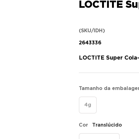
LOCTITE Sup
(SKU/IDH)
2643336
LOCTITE Super Cola-3
Tamanho da embalag
4g
Cor
Translúcido