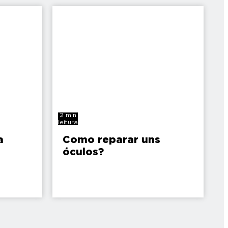
2 min
leitura
a
Como reparar uns
óculos?