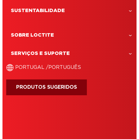
SUSTENTABILIDADE
SOBRE LOCTITE
LOCTITE Super Cola-3 Control
LOCTITE SC3 Control é uma cola líquida
SERVIÇOS E SUPORTE
instantânea com um sistema 'Press
Control System' que permite uma
‎PORTUGAL /‎PORTUGUÊS
distribuição precisa gota a gota.
PRODUTOS SUGERIDOS
IMPRINT
CONDIÇÕES DE UTILIZAÇÃO