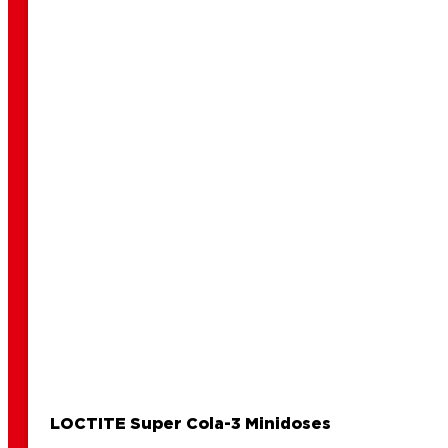
2 min
Como reparar uns sapatos?
leitura
2 min
Como reparar uma mala de couro?
leitura
2 min
Como reparar uns óculos?
leitura
2 min
Como reparar bijuteria?
leitura
Como reparar um cinto de couro?
LOCTITE Super Cola-3 Minidoses