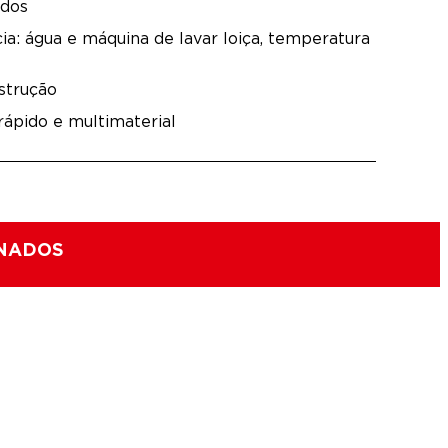
ndos
cia: água e máquina de lavar loiça, temperatura
strução
rápido e multimaterial
ONADOS