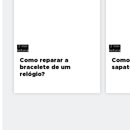
2 min
2 min
leitura
leitura
Como reparar a
Como 
bracelete de um
sapat
relógio?