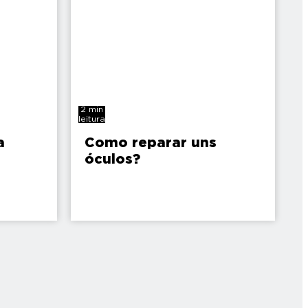
2 min
leitura
a
Como reparar uns
óculos?