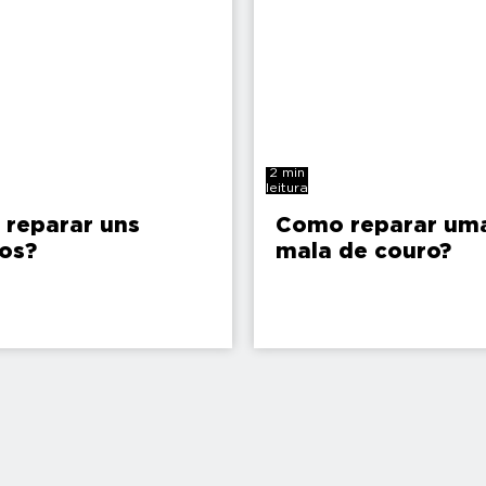
2 min
leitura
reparar uns
Como reparar um
os?
mala de couro?