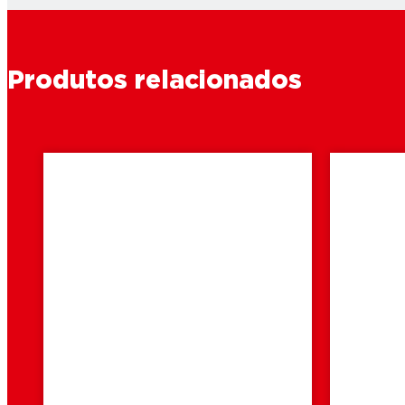
Produtos relacionados
2 min
2 min
leitura
leitura
Como reparar
Como 
bijuteria?
de co