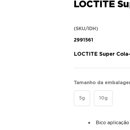
LOCTITE Sup
(SKU/IDH)
2991561
LOCTITE Super Cola-
Tamanho da embalag
5g
10g
Bico aplicação 