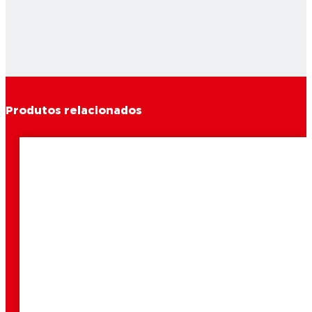
Produtos relacionados
2 min
leitura
2 min
Como reparar uns sapatos?
leitura
2 min
Como reparar uma mala de couro?
leitura
2 min
Como reparar uns óculos?
leitura
2 min
Como reparar bijuteria?
leitura
Como reparar um cinto de couro?