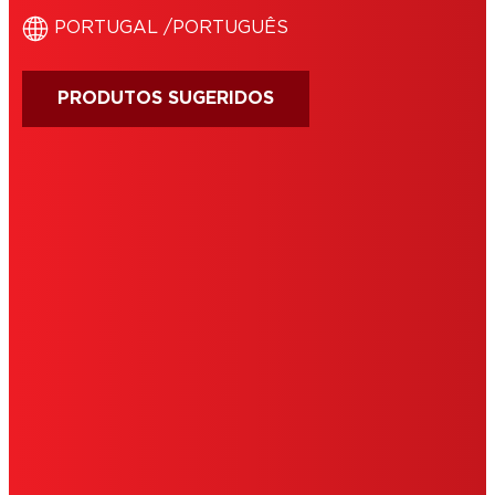
Control System' que permite uma
‎PORTUGAL /‎PORTUGUÊS
distribuição precisa gota a gota.
PRODUTOS SUGERIDOS
IMPRINT
CONDIÇÕES DE UTILIZAÇÃO
COOKIES
POLÍTICA DE PRIVACIDADE
NOTE FOR US RESIDENTS